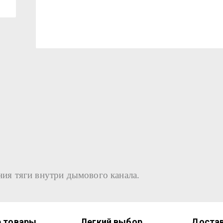
ия тяги внутри дымового канала.
 товары
Легкий выбор
Достав